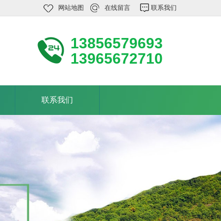
网站地图
在线留言
联系我们
13856579693
13965672710
联系我们