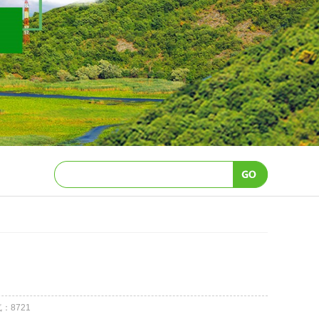
：8721