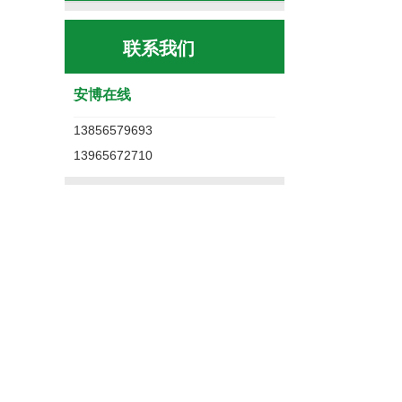
联系我们
安博在线
13856579693
13965672710