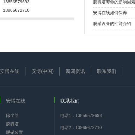
13856579693
脱硫塔寿命的影响因
13965672710
安博在线如何保养
脱硝设备的性能介绍
安博在线
安博(中国)
新闻资讯
联系我们
安博在线
联系我们
除尘器
电话1：13856579693
脱硫塔
电话2：13965672710
脱硝装置