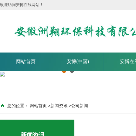
欢迎访问安博在线网站！
网站首页
安博(中国)
安博在
1
2
您的位置：
网站首页
>
新闻资讯
>
公司新闻
新闻资讯