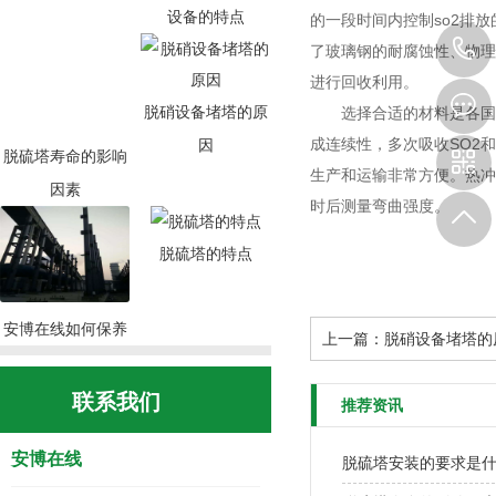
设备的特点
的一段时间内控制so2排
了玻璃钢的耐腐蚀性、物理
进行回收利用。
脱硝设备堵塔的原
选择合适的材料是各国脱
成连续性，多次吸收SO2
因
脱硫塔寿命的影响
生产和运输非常方便。热冲
因素
时后测量弯曲强度。
脱硫塔的特点
安博在线如何保养
上一篇：
脱硝设备堵塔的
联系我们
推荐资讯
安博在线
脱硫塔安装的要求是