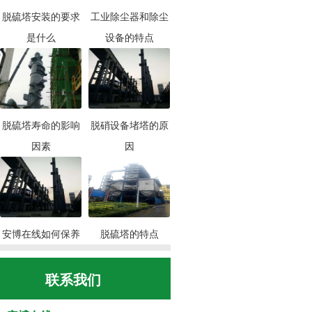
脱硫塔安装的要求
工业除尘器和除尘
是什么
设备的特点
脱硫塔寿命的影响
脱硝设备堵塔的原
因素
因
安博在线如何保养
脱硫塔的特点
联系我们